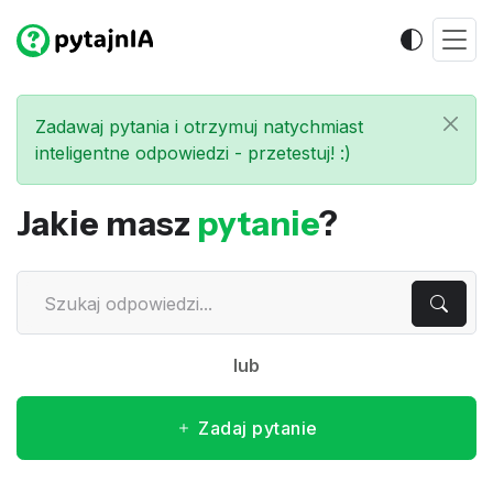
Zadawaj pytania i otrzymuj natychmiast
inteligentne odpowiedzi - przetestuj! :)
Jakie masz
pytanie
?
lub
Zadaj pytanie