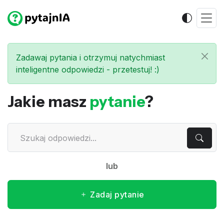
Zadawaj pytania i otrzymuj natychmiast
inteligentne odpowiedzi - przetestuj! :)
Jakie masz
pytanie
?
lub
Zadaj pytanie