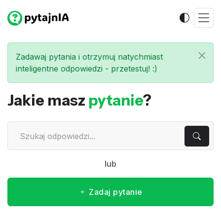
Zadawaj pytania i otrzymuj natychmiast
inteligentne odpowiedzi - przetestuj! :)
Jakie masz
pytanie
?
lub
Zadaj pytanie