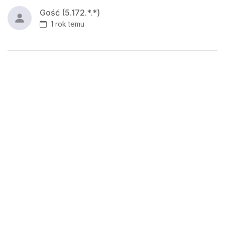
Gość (5.172.*.*)
1 rok temu