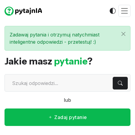
Zadawaj pytania i otrzymuj natychmiast
inteligentne odpowiedzi - przetestuj! :)
Jakie masz
pytanie
?
lub
Zadaj pytanie