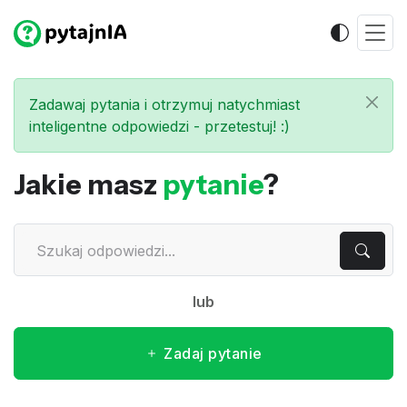
Zadawaj pytania i otrzymuj natychmiast
inteligentne odpowiedzi - przetestuj! :)
Jakie masz
pytanie
?
lub
Zadaj pytanie