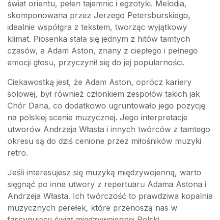
świat orientu, pełen tajemnic i egzotyki. Melodia,
skomponowana przez Jerzego Petersburskiego,
idealnie współgra z tekstem, tworząc wyjątkowy
klimat. Piosenka stała się jednym z hitów tamtych
czasów, a Adam Aston, znany z ciepłego i pełnego
emocji głosu, przyczynił się do jej popularności.
Ciekawostką jest, że Adam Aston, oprócz kariery
solowej, był również członkiem zespołów takich jak
Chór Dana, co dodatkowo ugruntowało jego pozycję
na polskiej scenie muzycznej. Jego interpretacje
utworów Andrzeja Własta i innych twórców z tamtego
okresu są do dziś cenione przez miłośników muzyki
retro.
Jeśli interesujesz się muzyką międzywojenną, warto
sięgnąć po inne utwory z repertuaru Adama Astona i
Andrzeja Własta. Ich twórczość to prawdziwa kopalnia
muzycznych perełek, które przenoszą nas w
fascynujący świat międzywojennej Polski.