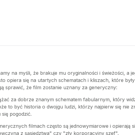
amy na myśli, że brakuje mu oryginalności i świeżości, a je
sto opiera się na utartych schematach i kliszach, które by
gą sprawić, że film zostanie uznany za generyczny:
ążać za dobrze znanym schematem fabularnym, który wid
 to być historia o dwojgu ludzi, którzy najpierw się nie 
się pogodzić.
enerycznych filmach często są jednowymiarowe i opierają s
ewczyna z sąsiedztwa" czy "zły korporacyjny szef".