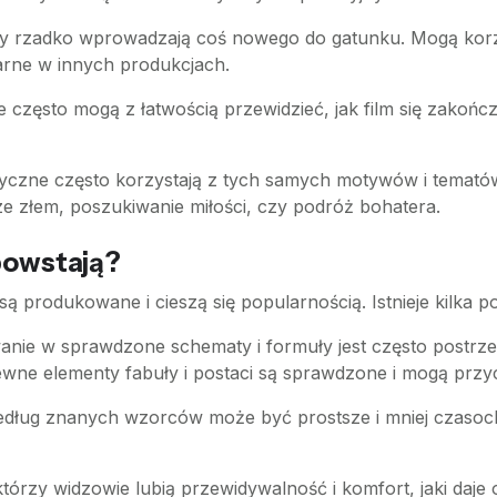
my rzadko wprowadzają coś nowego do gatunku. Mogą korz
larne w innych produkcjach.
e często mogą z łatwością przewidzieć, jak film się zakońc
ryczne często korzystają z tych samych motywów i tematów,
ze złem, poszukiwanie miłości, czy podróż bohatera.
powstają?
 produkowane i cieszą się popularnością. Istnieje kilka po
anie w sprawdzone schematy i formuły jest często postrz
wne elementy fabuły i postaci są sprawdzone i mogą przy
według znanych wzorców może być prostsze i mniej czasoc
którzy widzowie lubią przewidywalność i komfort, jaki daje 