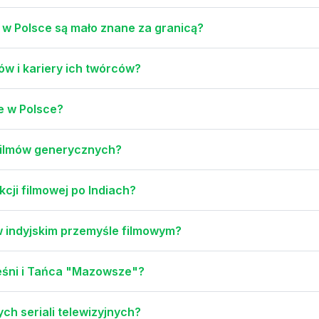
j w Polsce są mało znane za granicą?
ów i kariery ich twórców?
e w Polsce?
 filmów generycznych?
kcji filmowej po Indiach?
w indyjskim przemyśle filmowym?
ieśni i Tańca "Mazowsze"?
ych seriali telewizyjnych?