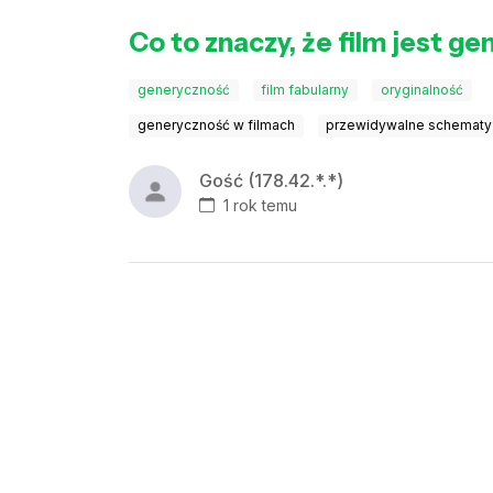
Co to znaczy, że film jest g
generyczność
film fabularny
oryginalność
generyczność w filmach
przewidywalne schematy 
Gość (178.42.*.*)
1 rok temu