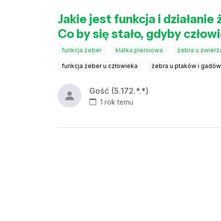
Jakie jest funkcja i działani
Co by się stało, gdyby człow
funkcja żeber
klatka piersiowa
żebra u zwierz
funkcja żeber u człowieka
żebra u ptaków i gadó
Gość (5.172.*.*)
1 rok temu