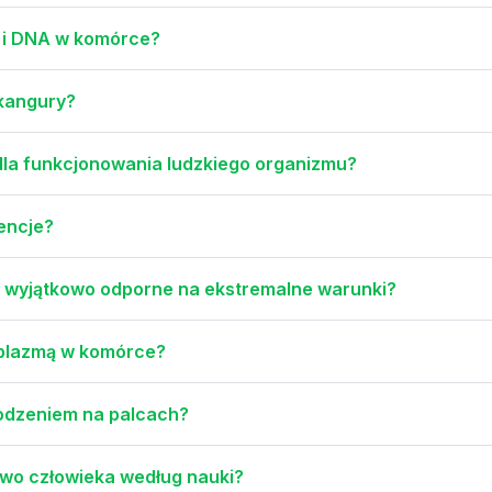
w i DNA w komórce?
 kangury?
 dla funkcjonowania ludzkiego organizmu?
wencje?
są wyjątkowo odporne na ekstremalne warunki?
oplazmą w komórce?
chodzeniem na palcach?
two człowieka według nauki?