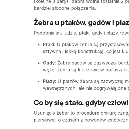
(kolejne 3 pary) i żebra wolne (ostatnie 2
bardziej złożone połączenia.
Żebra u ptaków, gadów i pła
Podobnie jak ludzie, ptaki, gady i płazy ró
Ptaki
: U ptaków żebra są przystosowan
sztywną i lekką konstrukcję, co jest kl
Gady
: Żebra gadów są zazwyczaj bardz
węże, żebra są kluczowe w poruszaniu 
Płazy
: U płazów żebra są zazwyczaj m
wewnętrznych, ale nie odgrywają one ta
Co by się stało, gdyby człow
Usunięcie żeber to procedura chirurgiczna
piersiowej, a czasem z powodów estetyczn