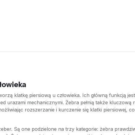
złowieka
 tworzą klatkę piersiową u człowieka. Ich główną funkcją 
rzed urazami mechanicznymi. Żebra pełnią także kluczową 
liwiając rozszerzanie i kurczenie się klatki piersiowej, 
 żeber. Są one podzielone na trzy kategorie: żebra prawdz