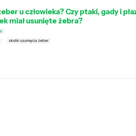
e żeber u człowieka? Czy ptaki, gady i p
iek miał usunięte żebra?
ąt
w
skutki usunięcia żeber