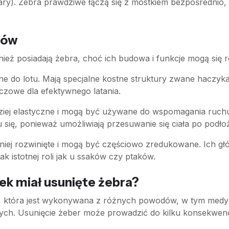
 pary). Żebra prawdziwe łączą się z mostkiem bezpośredni
zów
wnież posiadają żebra, choć ich budowa i funkcje mogą się 
e do lotu. Mają specjalne kostne struktury zwane haczykam
uczowe dla efektywnego latania.
iej elastyczne i mogą być używane do wspomagania ruchu c
się, ponieważ umożliwiają przesuwanie się ciała po podło
niej rozwinięte i mogą być częściowo zredukowane. Ich g
k istotnej roli jak u ssaków czy ptaków.
iek miał usunięte żebra?
, która jest wykonywana z różnych powodów, w tym medyczn
ych. Usunięcie żeber może prowadzić do kilku konsekwencj