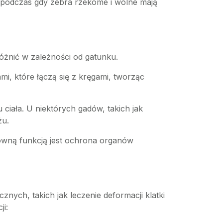
o, podczas gdy żebra rzekome i wolne mają
różnić w zależności od gatunku.
i, które łączą się z kręgami, tworząc
iała. U niektórych gadów, takich jak
żu.
łówną funkcją jest ochrona organów
ych, takich jak leczenie deformacji klatki
i: