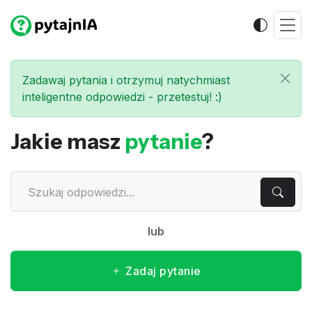
Zadawaj pytania i otrzymuj natychmiast
inteligentne odpowiedzi - przetestuj! :)
Jakie masz
pytanie
?
lub
Zadaj pytanie