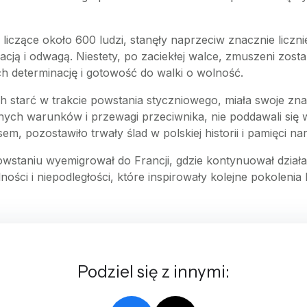
 liczące około 600 ludzi, stanęły naprzeciw znacznie licz
acją i odwagą. Niestety, po zaciekłej walce, zmuszeni zost
h determinację i gotowość do walki o wolność.
h starć w trakcie powstania styczniowego, miała swoje znacz
ych warunków i przewagi przeciwnika, nie poddawali się w
m, pozostawiło trwały ślad w polskiej historii i pamięci na
wstaniu wyemigrował do Francji, gdzie kontynuował działa
lności i niepodległości, które inspirowały kolejne pokolenia
Podziel się z innymi: