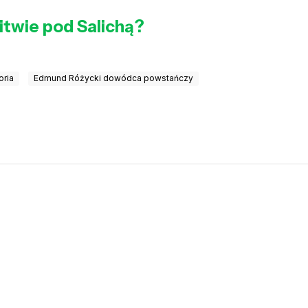
itwie pod Salichą?
oria
Edmund Różycki dowódca powstańczy