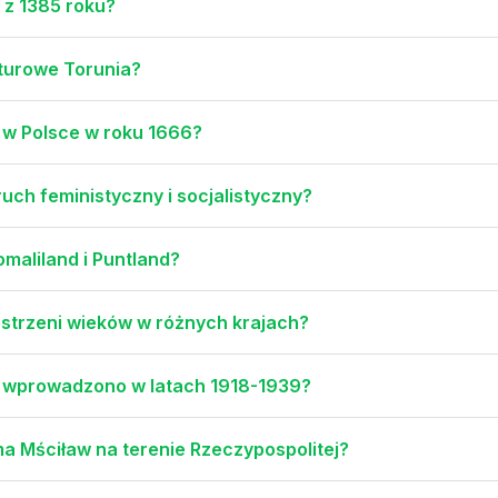
e z 1385 roku?
lturowe Torunia?
 w Polsce w roku 1666?
ruch feministyczny i socjalistyczny?
omaliland i Puntland?
strzeni wieków w różnych krajach?
i wprowadzono w latach 1918-1939?
ma Mściław na terenie Rzeczypospolitej?