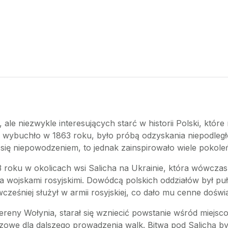
 ale niezwykle interesujących starć w historii Polski, które
e wybuchło w 1863 roku, było próbą odzyskania niepodległ
ię niepowodzeniem, to jednak zainspirowało wiele pokoleń
3 roku w okolicach wsi Salicha na Ukrainie, która wówczas
a wojskami rosyjskimi. Dowódcą polskich oddziałów był pu
eśniej służył w armii rosyjskiej, co dało mu cenne doświ
reny Wołynia, starał się wzniecić powstanie wśród miejsco
czowe dla dalszego prowadzenia walk. Bitwa pod Salichą był