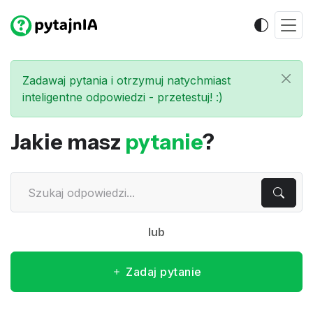
Zadawaj pytania i otrzymuj natychmiast
inteligentne odpowiedzi - przetestuj! :)
Jakie masz
pytanie
?
lub
Zadaj pytanie