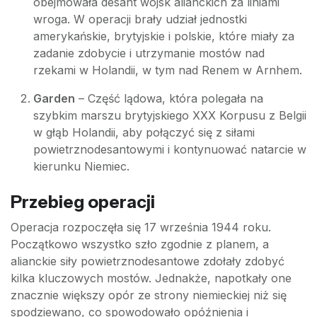
obejmowała desant wojsk alianckich za liniami
wroga. W operacji brały udział jednostki
amerykańskie, brytyjskie i polskie, które miały za
zadanie zdobycie i utrzymanie mostów nad
rzekami w Holandii, w tym nad Renem w Arnhem.
Garden
– Część lądowa, która polegała na
szybkim marszu brytyjskiego XXX Korpusu z Belgii
w głąb Holandii, aby połączyć się z siłami
powietrznodesantowymi i kontynuować natarcie w
kierunku Niemiec.
Przebieg operacji
Operacja rozpoczęła się 17 września 1944 roku.
Początkowo wszystko szło zgodnie z planem, a
alianckie siły powietrznodesantowe zdołały zdobyć
kilka kluczowych mostów. Jednakże, napotkały one
znacznie większy opór ze strony niemieckiej niż się
spodziewano, co spowodowało opóźnienia i