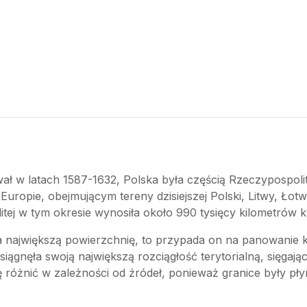
ł w latach 1587-1632, Polska była częścią Rzeczypospoli
pie, obejmującym tereny dzisiejszej Polski, Litwy, Łotwy, 
itej w tym okresie wynosiła około 990 tysięcy kilometrów
ła największą powierzchnię, to przypada on na panowanie 
siągnęła swoją największą rozciągłość terytorialną, sięgaj
 różnić w zależności od źródeł, ponieważ granice były płyn
.