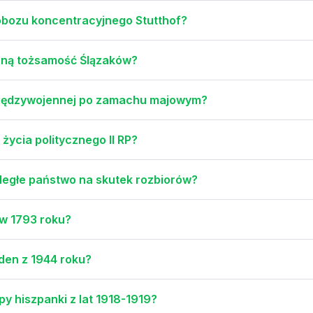
obozu koncentracyjnego Stutthof?
esną tożsamość Ślązaków?
 międzywojennej po zamachu majowym?
ycia politycznego II RP?
odległe państwo na skutek rozbiorów?
 w 1793 roku?
rden z 1944 roku?
py hiszpanki z lat 1918-1919?