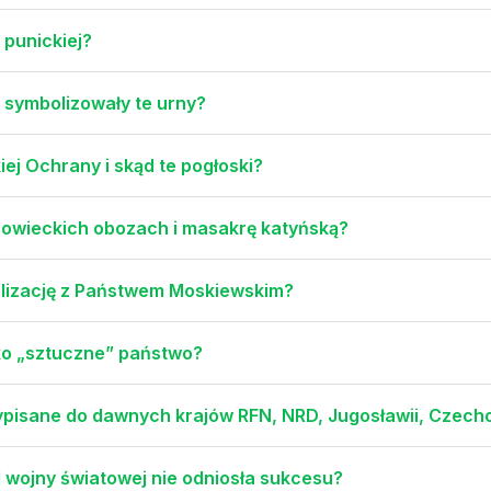
punickiej?
 symbolizowały te urny?
ej Ochrany i skąd te pogłoski?
sowieckich obozach i masakrę katyńską?
alizację z Państwem Moskiewskim?
ko „sztuczne” państwo?
ypisane do dawnych krajów RFN, NRD, Jugosławii, Czecho
I wojny światowej nie odniosła sukcesu?