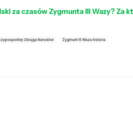
lski za czasów Zygmunta III Wazy? Za k
czypospolitej Obojga Narodów
Zygmunt III Waza historia