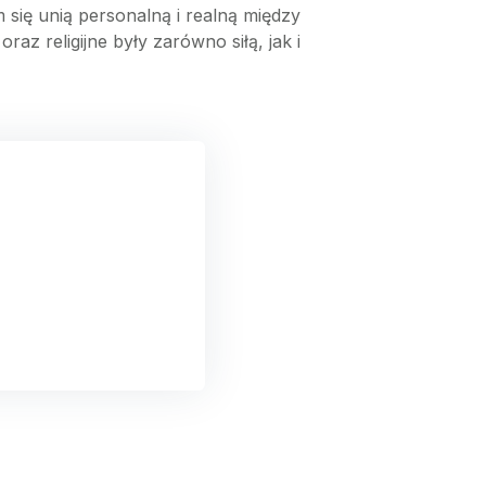
ię unią personalną i realną między
z religijne były zarówno siłą, jak i