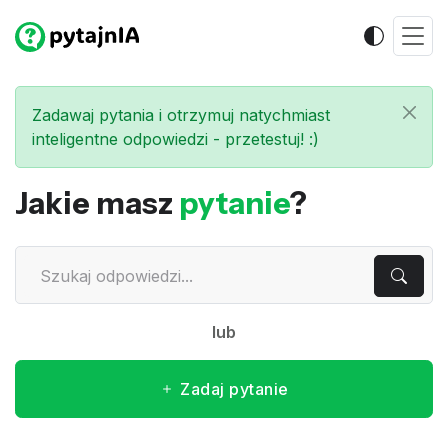
Zadawaj pytania i otrzymuj natychmiast
inteligentne odpowiedzi - przetestuj! :)
Jakie masz
pytanie
?
lub
Zadaj pytanie