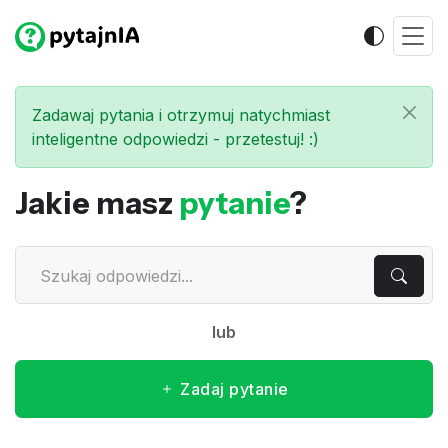
Zadawaj pytania i otrzymuj natychmiast
inteligentne odpowiedzi - przetestuj! :)
Jakie masz
pytanie
?
lub
Zadaj pytanie