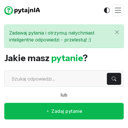
Zadawaj pytania i otrzymuj natychmiast
inteligentne odpowiedzi - przetestuj! :)
Jakie masz
pytanie
?
lub
Zadaj pytanie