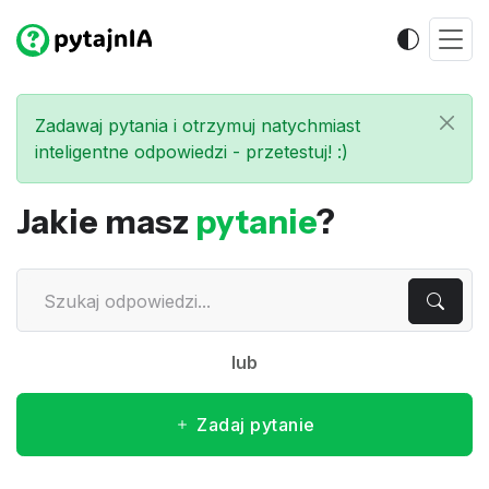
Zadawaj pytania i otrzymuj natychmiast
inteligentne odpowiedzi - przetestuj! :)
Jakie masz
pytanie
?
lub
Zadaj pytanie