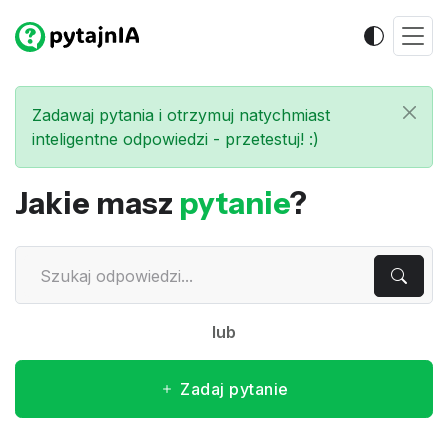
Zadawaj pytania i otrzymuj natychmiast
inteligentne odpowiedzi - przetestuj! :)
Jakie masz
pytanie
?
lub
Zadaj pytanie