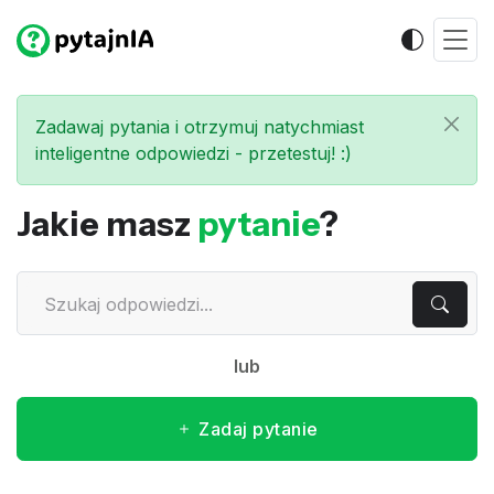
Zadawaj pytania i otrzymuj natychmiast
inteligentne odpowiedzi - przetestuj! :)
Jakie masz
pytanie
?
lub
Zadaj pytanie