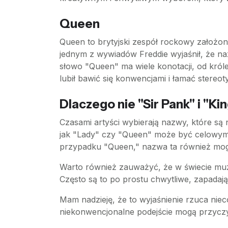
Queen
Queen to brytyjski zespół rockowy założo
jednym z wywiadów Freddie wyjaśnił, że n
słowo "Queen" ma wiele konotacji, od króle
lubił bawić się konwencjami i łamać stereot
Dlaczego nie "Sir Pank" i "Ki
Czasami artyści wybierają nazwy, które są 
jak "Lady" czy "Queen" może być celowym
przypadku "Queen," nazwa ta również mogła
Warto również zauważyć, że w świecie mu
Często są to po prostu chwytliwe, zapadaj
Mam nadzieję, że to wyjaśnienie rzuca nie
niekonwencjonalne podejście mogą przyczy