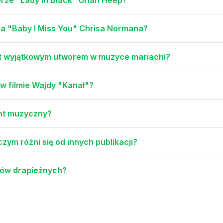
ka "Baby I Miss You" Chrisa Normana?
st wyjątkowym utworem w muzyce mariachi?
 w filmie Wajdy "Kanał"?
ent muzyczny?
zym różni się od innych publikacji?
ców drapieżnych?