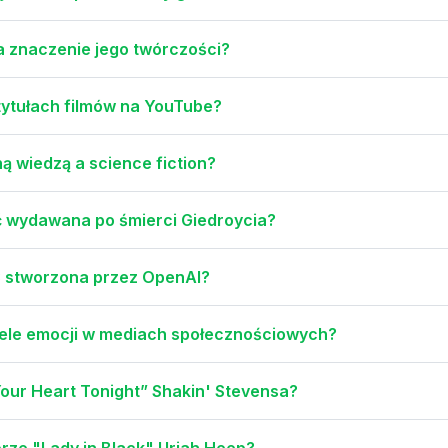
a znaczenie jego twórczości?
 tytułach filmów na YouTube?
ą wiedzą a science fiction?
ć wydawana po śmierci Giedroycia?
3 stworzona przez OpenAI?
wiele emocji w mediach społecznościowych?
our Heart Tonight” Shakin' Stevensa?
rze "Lady in Black" Uriah Heep?