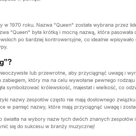
ny w 1970 roku. Nazwa "Queen" została wybrana przez lid
azwa "Queen" była krótką i mocną nazwą, która pasowała 
wskich po bardziej kontrowersyjne, co idealnie wpisywało s
ypy.
ng"?
nieoczywiste lub przewrotne, aby przyciągnąć uwagę i wyró
 zabiegiem, który ma na celu wywołanie pewnego rodzaju
 symbolizować królewskość, majestat i wielkość, co odzwi
zyki nazwy zespołów często nie mają dosłownego związku 
ące w pamięć nazwy, które mają przyciągnąć uwagę i zost
co światła na wybory nazw tych dwóch znanych zespołów i 
nić się do sukcesu w branży muzycznej!