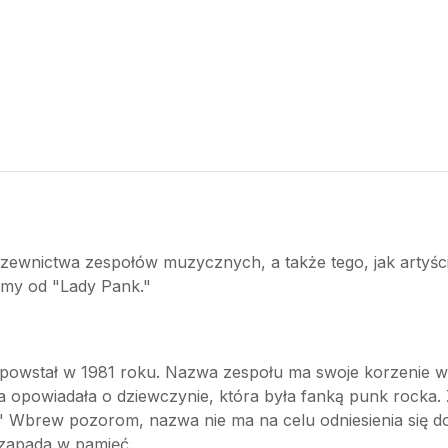
nazewnictwa zespołów muzycznych, a także tego, jak artyśc
jmy od "Lady Pank."
y powstał w 1981 roku. Nazwa zespołu ma swoje korzenie 
opowiadała o dziewczynie, która była fanką punk rocka. 
Wbrew pozorom, nazwa nie ma na celu odniesienia się do p
zapada w pamięć.