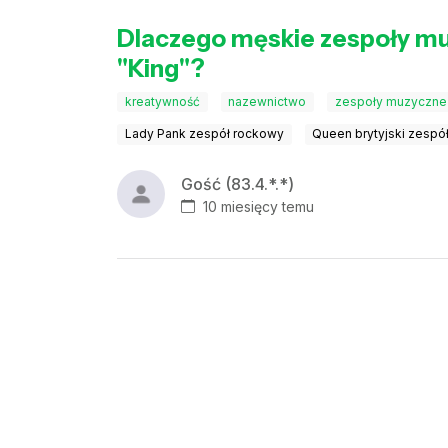
Dlaczego męskie zespoły muz
"King"?
kreatywność
nazewnictwo
zespoły muzyczne
Lady Pank zespół rockowy
Queen brytyjski zespó
Gość (83.4.*.*)
10 miesięcy temu