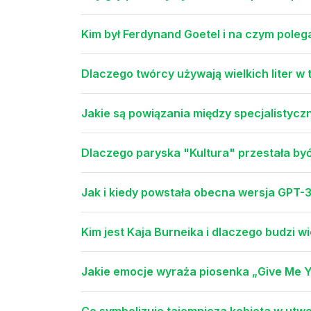
Kim był Ferdynand Goetel i na czym poleg
Dlaczego twórcy używają wielkich liter w
Jakie są powiązania między specjalistyczn
Dlaczego paryska "Kultura" przestała by
Jak i kiedy powstała obecna wersja GPT-
Kim jest Kaja Burneika i dlaczego budzi 
Jakie emocje wyraża piosenka „Give Me Y
Co symbolizuje tajemnicza kobieta w utwo