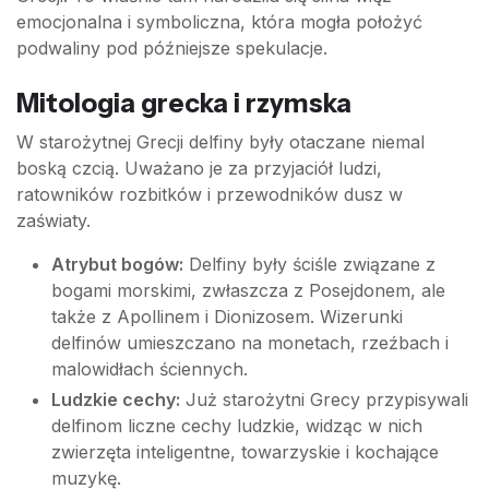
emocjonalna i symboliczna, która mogła położyć
podwaliny pod późniejsze spekulacje.
Mitologia grecka i rzymska
W starożytnej Grecji delfiny były otaczane niemal
boską czcią. Uważano je za przyjaciół ludzi,
ratowników rozbitków i przewodników dusz w
zaświaty.
Atrybut bogów:
Delfiny były ściśle związane z
bogami morskimi, zwłaszcza z Posejdonem, ale
także z Apollinem i Dionizosem. Wizerunki
delfinów umieszczano na monetach, rzeźbach i
malowidłach ściennych.
Ludzkie cechy:
Już starożytni Grecy przypisywali
delfinom liczne cechy ludzkie, widząc w nich
zwierzęta inteligentne, towarzyskie i kochające
muzykę.