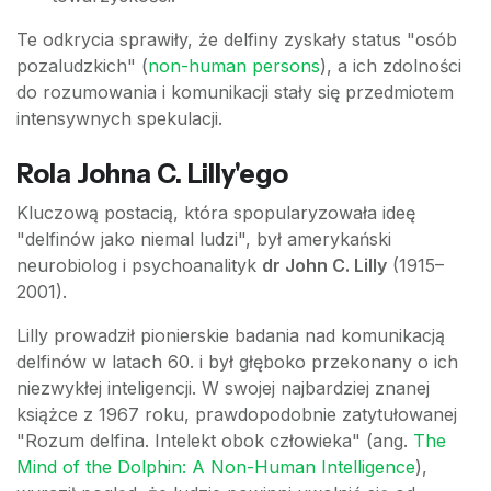
Te odkrycia sprawiły, że delfiny zyskały status "osób
pozaludzkich" (
non-human persons
), a ich zdolności
do rozumowania i komunikacji stały się przedmiotem
intensywnych spekulacji.
Rola Johna C. Lilly'ego
Kluczową postacią, która spopularyzowała ideę
"delfinów jako niemal ludzi", był amerykański
neurobiolog i psychoanalityk
dr John C. Lilly
(1915–
2001).
Lilly prowadził pionierskie badania nad komunikacją
delfinów w latach 60. i był głęboko przekonany o ich
niezwykłej inteligencji. W swojej najbardziej znanej
książce z 1967 roku, prawdopodobnie zatytułowanej
"Rozum delfina. Intelekt obok człowieka" (ang.
The
Mind of the Dolphin: A Non-Human Intelligence
),