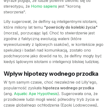
wyraził pogląd, że ludzie powinni uwolnić się od
stereotypu, że
Homo sapiens
jest "koroną
stworzenia".
Lilly sugerował, że delfiny są inteligentnymi istotami,
które miliony lat temu
"powróciły do kolebki życia"
(morza), porzucając ląd. Choć to stwierdzenie jest
zgodne z faktyczną ewolucją waleni (które
wyewoluowały z lądowych ssaków), w kontekście jego
spekulacji i badań nad komunikacją, zostało ono
podchwycone jako dowód na to, że delfiny mogły być
kiedyś lądowymi istotami o inteligencji bliskiej ludzkiej.
Wpływ hipotezy wodnego przodka
W tym samym czasie, choć niezależnie od Lilly'ego,
popularność zyskała
hipoteza wodnego przodka
(ang.
Aquatic Ape Hypothesis
). Sugerowała ona, że
przodkowie ludzi mogli wieść półwodny tryb życia w
czasie globalnego ochłodzenia (Epoki Lodowcowej),