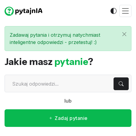
Zadawaj pytania i otrzymuj natychmiast
inteligentne odpowiedzi - przetestuj! :)
Jakie masz
pytanie
?
lub
Zadaj pytanie