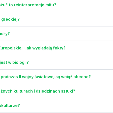
u" to reinterpretacja mitu?
 greckiej?
ndry?
uropejskiej i jak wyglądają fakty?
est w biologii?
u podczas II wojny światowej są wciąż obecne?
żnych kulturach i dziedzinach sztuki?
opkulturze?