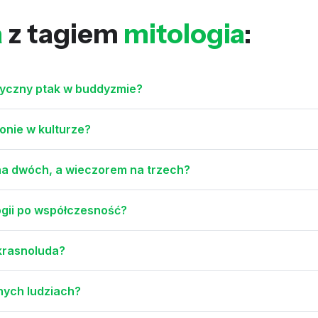
a
z tagiem
mitologia
:
ityczny ptak w buddyzmie?
onie w kulturze?
 na dwóch, a wieczorem na trzech?
logii po współczesność?
 krasnoluda?
onych ludziach?