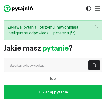
Zadawaj pytania i otrzymuj natychmiast
inteligentne odpowiedzi - przetestuj! :)
Jakie masz
pytanie
?
lub
Zadaj pytanie