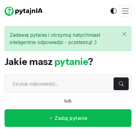
Zadawaj pytania i otrzymuj natychmiast
inteligentne odpowiedzi - przetestuj! :)
Jakie masz
pytanie
?
lub
Zadaj pytanie