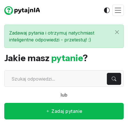
Zadawaj pytania i otrzymuj natychmiast
inteligentne odpowiedzi - przetestuj! :)
Jakie masz
pytanie
?
lub
Zadaj pytanie