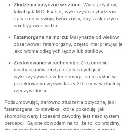
Złudzenia optyczne w sztuce
: Wielu artystów,
takich jak M.C. Escher, wykorzystuje złudzenia
optyczne w swojej twórczości, aby zaskoczyć i
zaintrygować widza.
Fatamorgana na morzu
: Marynarze od wieków
obserwowali fatamorgany, często interpretując je
jako widma odległych lądów lub statków.
Zastosowanie w technologii
: Zrozumienie
mechanizmów złudzeń optycznych jest
wykorzystywane w technologii, na przykład w
projektowaniu wyświetlaczy 3D czy w wirtualnej
rzeczywistości.
Podsumowując, zarówno złudzenia optyczne, jak i
fatamorgana, to zjawiska, które pokazują, jak
skomplikowany i czasami zawodny jest nasz system
percepcji. Są one dowodem na to, że to, co widzimy,
nie zawsze jest tym, co naprawdę istnieje, a nasze