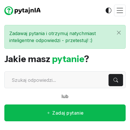
Zadawaj pytania i otrzymuj natychmiast
inteligentne odpowiedzi - przetestuj! :)
Jakie masz
pytanie
?
lub
Zadaj pytanie