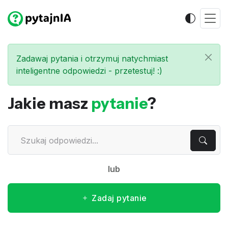
Zadawaj pytania i otrzymuj natychmiast
inteligentne odpowiedzi - przetestuj! :)
Jakie masz
pytanie
?
lub
Zadaj pytanie