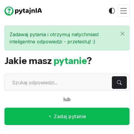
Zadawaj pytania i otrzymuj natychmiast
inteligentne odpowiedzi - przetestuj! :)
Jakie masz
pytanie
?
lub
Zadaj pytanie