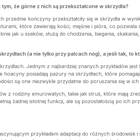
 tym, że górne z nich są przekształcone w skrzydła?
ch przednie kończyny przekształciły się w skrzydła w wyni
kturami, które zawierają kości, mięśnie i pióra, co pozwal
ie jak u ssaków, służą do chodzenia, biegania, skakania,
skrzydłach (a nie tylko przy palcach nóg), a jeśli tak, to k
y skrzydłach. Jednym z najbardziej znanych przykładów jes
 hoacyny posiadają pazury na skrzydłach, które pomagają
odości są one niezwykle przydatne do poruszania się w ich
ów z rodziny emurowatych, takie jak struś, które mają zre
ełnią żadnej istotnej funkcji, ale są pozostałością po ich
fascynującym przykładem adaptacji do różnych środowisk i