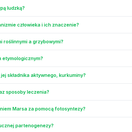
ypą ludzką?
anizmie człowieka i ich znaczenie?
i roślinnymi a grzybowymi?
em etymologicznym?
i jej składnika aktywnego, kurkuminy?
oraz sposoby leczenia?
aniem Marsa za pomocą fotosyntezy?
tucznej partenogenezy?