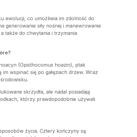
ku ewolucji, co umożliwia im zdolność do
a na generowanie siły nośnej i manewrowanie
 a także do chwytania i trzymania
tóre?
t hoacyn (Opisthocomus hoazin), ptak
 im wspinać się po gałęziach drzew. Wraz
 środowisku.
dukowane skrzydła, ale nadal posiadają
 przodkach, którzy prawdopodobnie używali
 sposobów życia. Cztery kończyny są