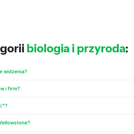
gorii
biologia i przyroda
:
e widzenia?
w i firm?
c"?
 Yellowstone?