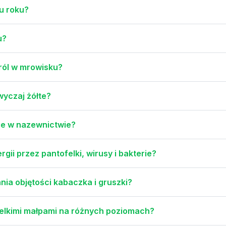
u roku?
u?
ról w mrowisku?
wyczaj żółte?
skie w nazewnictwie?
gii przez pantofelki, wirusy i bakterie?
ia objętości kabaczka i gruszki?
ielkimi małpami na różnych poziomach?