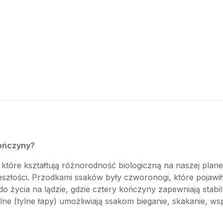
kończyny?
, które kształtują różnorodność biologiczną na naszej pla
szłości. Przodkami ssaków były czworonogi, które pojawiły
do życia na lądzie, gdzie cztery kończyny zapewniają stabi
lne (tylne łapy) umożliwiają ssakom bieganie, skakanie, wsp