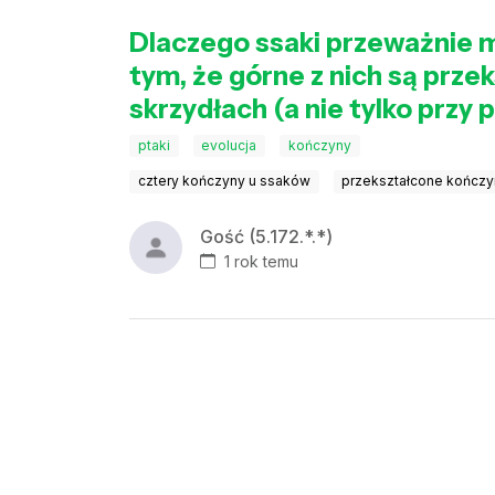
Dlaczego ssaki przeważnie m
tym, że górne z nich są przek
skrzydłach (a nie tylko przy p
ptaki
evolucja
kończyny
cztery kończyny u ssaków
przekształcone kończ
Gość (5.172.*.*)
1 rok temu