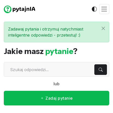
Zadawaj pytania i otrzymuj natychmiast
inteligentne odpowiedzi - przetestuj! :)
Jakie masz
pytanie
?
lub
Zadaj pytanie