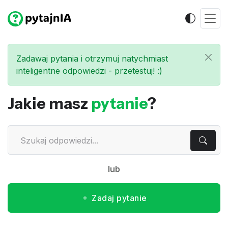
Zadawaj pytania i otrzymuj natychmiast
inteligentne odpowiedzi - przetestuj! :)
Jakie masz
pytanie
?
lub
Zadaj pytanie