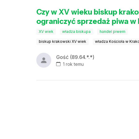
Czy w XV wieku biskup krako
ograniczyć sprzedaż piwa w
XV wiek
władza biskupa
handel piwem
biskup krakowski XV wiek
władza Kościoła w Krak
Gość (89.64.*.*)
1 rok temu