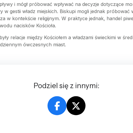
pływy i mógł próbować wpływać na decyzje dotyczące mor
 w gestii władz miejskich. Biskupi mogli jednak próbować 
a w kontekście religijnym. W praktyce jednak, handel piw
owodu nacisków Kościoła.
yły relacje między Kościołem a władzami świeckimi w śred
odziennym ówczesnych miast.
Podziel się z innymi: