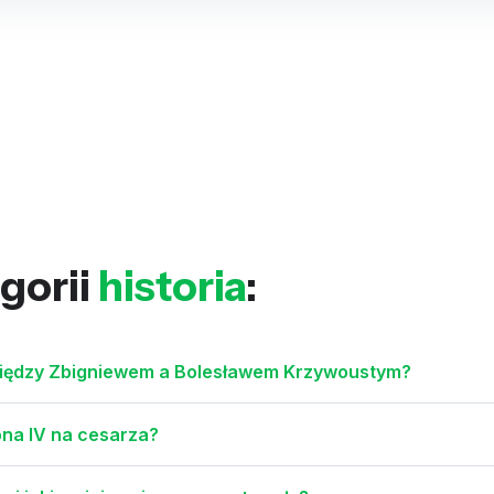
gorii
historia
:
ty między Zbigniewem a Bolesławem Krzywoustym?
ona IV na cesarza?