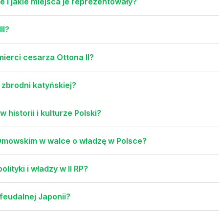
e i jakie miejsca je reprezentowały?
II?
mierci cesarza Ottona II?
 zbrodni katyńskiej?
historii i kulturze Polski?
 Dmowskim w walce o władzę w Polsce?
olityki i władzy w II RP?
feudalnej Japonii?