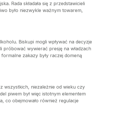
ka. Rada składała się z przedstawicieli
. Piwo było niezwykle ważnym towarem,
lkoholu. Biskupi mogli wpływać na decyzje
gli próbować wywierać presję na władzach
le formalne zakazy były raczej domeną
wszystkich, niezależnie od wieku czy
ndel piwem był więc istotnym elementem
iwa, co obejmowało również regulacje