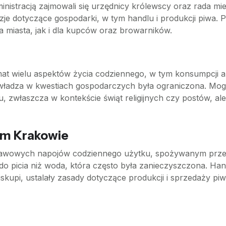
istracją zajmowali się urzędnicy królewscy oraz rada miejs
zje dotyczące gospodarki, w tym handlu i produkcji piwa
miasta, jak i dla kupców oraz browarników.
emat wielu aspektów życia codziennego, w tym konsumpcji a
h władza w kwestiach gospodarczych była ograniczona. Mo
u, zwłaszcza w kontekście świąt religijnych czy postów, a
ym Krakowie
tawowych napojów codziennego użytku, spożywanym przez 
 do picia niż woda, która często była zanieczyszczona. Ha
biskupi, ustalały zasady dotyczące produkcji i sprzedaży p