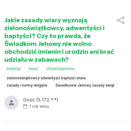
Jakie zasady wiary wyznają
zielonoświątkowcy, adwentyści i
baptyści? Czy to prawda, że
Świadkom Jehowy nie wolno
obchodzić imienin i urodzin ani brać
udziału w zabawach?
tradycje
wiara
chrześcijaństwo
zielonoświątkowcy adwentyści baptyści wiara
zasady i normy religijne
Świadkowie Jehowy zasady świąt
Gość (5.172.*.*)
1 rok temu