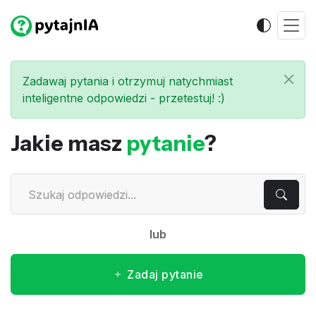
Zadawaj pytania i otrzymuj natychmiast
inteligentne odpowiedzi - przetestuj! :)
Jakie masz
pytanie
?
lub
Zadaj pytanie