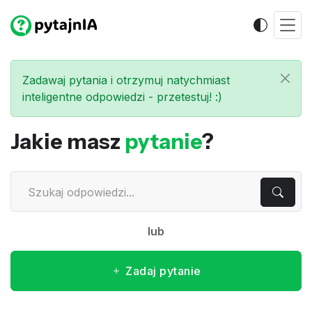
Zadawaj pytania i otrzymuj natychmiast
inteligentne odpowiedzi - przetestuj! :)
Jakie masz
pytanie
?
lub
Zadaj pytanie