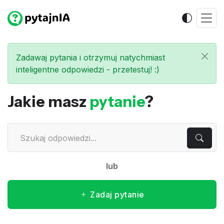
Zadawaj pytania i otrzymuj natychmiast
inteligentne odpowiedzi - przetestuj! :)
Jakie masz
pytanie
?
lub
Zadaj pytanie