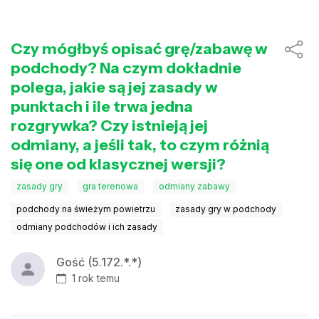
Czy mógłbyś opisać grę/zabawę w
podchody? Na czym dokładnie
polega, jakie są jej zasady w
punktach i ile trwa jedna
rozgrywka? Czy istnieją jej
odmiany, a jeśli tak, to czym różnią
się one od klasycznej wersji?
zasady gry
gra terenowa
odmiany zabawy
podchody na świeżym powietrzu
zasady gry w podchody
odmiany podchodów i ich zasady
Gość (5.172.*.*)
1 rok temu