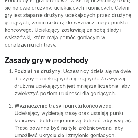
Podchody to gra terenowa, w której uczestnicy dzielą
się na dwie drużyny: uciekających i goniących. Celem
gry jest złapanie drużyny uciekających przez drużynę
goniących, zanim ci dotrą do wyznaczonego punktu
końcowego. Uciekający zostawiają za sobą ślady i
wskazówki, które mają pomóc goniącym w
odnalezieniu ich trasy.
Zasady gry w podchody
Podział na drużyny
: Uczestnicy dzielą się na dwie
drużyny – uciekających i goniących. Zazwyczaj
drużyna uciekających jest mniejsza liczebnie, aby
zwiększyć poziom trudności dla goniących.
Wyznaczenie trasy i punktu końcowego
:
Uciekający wybierają trasę oraz ustalają punkt
końcowy, do którego muszą dotrzeć, aby wygrać.
Trasa powinna być na tyle zróżnicowana, aby
umożliwić ukrycie się i zmylenie goniących.