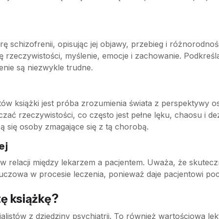
rę schizofrenii, opisując jej objawy, przebieg i różnorodno
 rzeczywistości, myślenie, emocje i zachowanie. Podkreśla
zenie są niezwykle trudne.
w książki jest próba zrozumienia świata z perspektywy oso
czać rzeczywistości, co często jest pełne lęku, chaosu i de
zą się osoby zmagające się z tą chorobą.
ej
i w relacji między lekarzem a pacjentem. Uważa, że skutec
kluczowa w procesie leczenia, ponieważ daje pacjentowi po
ę książkę?
cjalistów z dziedziny psychiatrii. To również wartościowa l