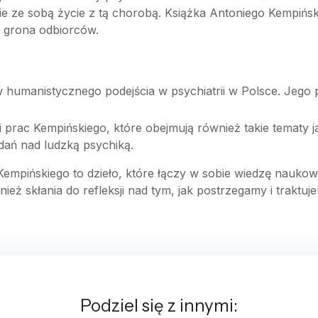
esie ze sobą życie z tą chorobą. Książka Antoniego Kempińs
o grona odbiorców.
humanistycznego podejścia w psychiatrii w Polsce. Jego pra
ii prac Kempińskiego, które obejmują również takie tematy j
dań nad ludzką psychiką.
mpińskiego to dzieło, które łączy w sobie wiedzę naukową
wnież skłania do refleksji nad tym, jak postrzegamy i trak
Podziel się z innymi: