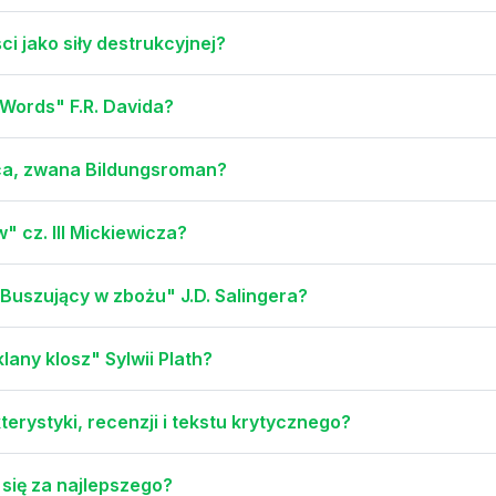
i jako siły destrukcyjnej?
"Words" F.R. Davida?
ąca, zwana Bildungsroman?
 cz. III Mickiewicza?
Buszujący w zbożu" J.D. Salingera?
lany klosz" Sylwii Plath?
erystyki, recenzji i tekstu krytycznego?
 się za najlepszego?