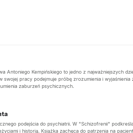
a Antoniego Kempińskiego to jedno z najważniejszych dzieł 
 w swojej pracy podejmuje próbę zrozumienia i wyjaśnienia z
ozumienia zaburzeń psychicznych.
nta
nego podejścia do psychiatrii. W "Schizofrenii" podkreśla,
yciami i historią. Książka zachęca do patrzenia na pacjen