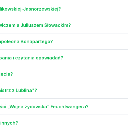
likowskiej-Jasnorzewskiej?
ewiczem a Juliuszem Słowackim?
Napoleona Bonapartego?
sania i czytania opowiadań?
iecie?
istrz z Lublina"?
ieści „Wojna żydowska” Feuchtwangera?
 innych?