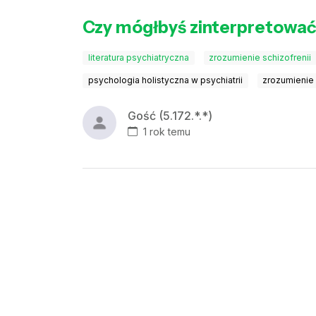
Czy mógłbyś zinterpretować
literatura psychiatryczna
zrozumienie schizofrenii
psychologia holistyczna w psychiatrii
zrozumienie s
Gość (5.172.*.*)
1 rok temu