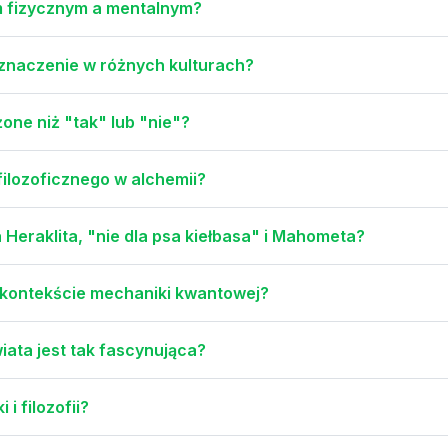
m fizycznym a mentalnym?
 znaczenie w różnych kulturach?
żone niż "tak" lub "nie"?
filozoficznego w alchemii?
 Heraklita, "nie dla psa kiełbasa" i Mahometa?
 kontekście mechaniki kwantowej?
ata jest tak fascynująca?
i filozofii?