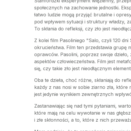
Stanfordzki eksperyment więzienny, przep
społecznych na zachowanie jednostki. Ekspe
łatwo ludzie mogą przyjąć brutalne i opre
pod wpływem sytuacji i struktury władzy, z
To skłania do refleksji, czy zło jest nieo
Z kolei film Pasoliniego "Salo, czyli 120 
okrucieństwa. Film ten przedstawia grupę
oprawców. Pasolini, poprzez swoje dzieło,
aspektów człowieczeństwa. Film jest metafor
się, czy takie zło jest nieodłącznym element
Oba te dzieła, choć różne, skłaniają do ref
każdy z nas nosi w sobie ziarno zła, któr
jest jedynie wynikiem zewnętrznych wpływó
Zastanawiając się nad tymi pytaniami, wart
które mają na celu wywołanie w nas głębsz
i złe skłonności, a to, które z nich prze