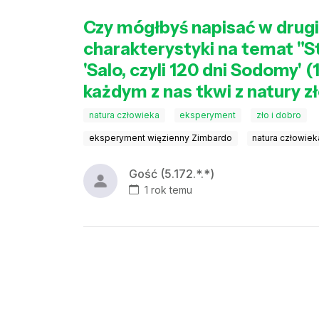
Czy mógłbyś napisać w drugie
charakterystyki na temat "S
'Salo, czyli 120 dni Sodomy' 
każdym z nas tkwi z natury z
natura człowieka
eksperyment
zło i dobro
eksperyment więzienny Zimbardo
natura człowiek
Gość (5.172.*.*)
1 rok temu