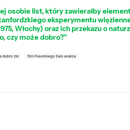
j osobie list, który zawierałby element
tanfordzkiego eksperymentu więzienneg
(1975, Włochy) oraz ich przekazu o natu
ło, czy może dobro?"
a dobro zło
film Pasoliniego Salo analiza