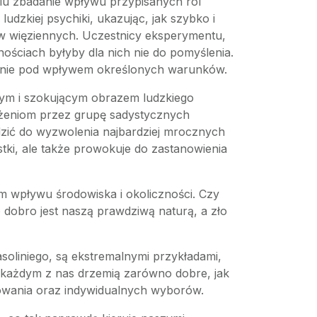
lu zbadanie wpływu przypisanych ról
dzkiej psychiki, ukazując, jak szybko i
ków więziennych. Uczestnicy eksperymentu,
ościach byłyby dla nich nie do pomyślenia.
jedynie pod wpływem określonych warunków.
alnym i szokującym obrazem ludzkiego
iżeniom przez grupę sadystycznych
dzić do wyzwolenia najbardziej mrocznych
stki, ale także prowokuje do zastanowienia
iem wpływu środowiska i okoliczności. Czy
dobro jest naszą prawdziwą naturą, a zło
asoliniego, są ekstremalnymi przykładami,
w każdym z nas drzemią zarówno dobre, jak
chowania oraz indywidualnych wyborów.