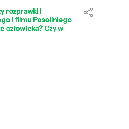
y rozprawki i
o i filmu Pasoliniego
rze człowieka? Czy w