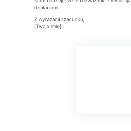
Mam nadzieję, że te rozważania zainspirują
działaniami.
Z wyrazami szacunku,
[Twoje Imię]