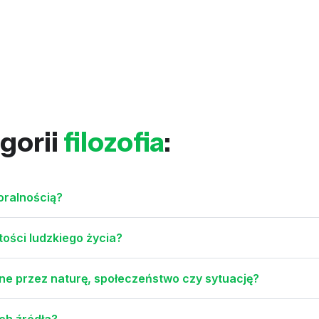
gorii
filozofia
:
oralnością?
ości ludzkiego życia?
e przez naturę, społeczeństwo czy sytuację?
ich źródła?