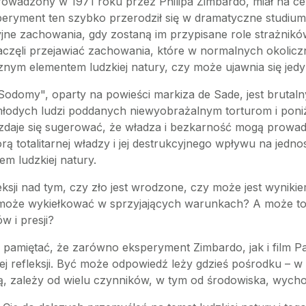
rowadzony w 1971 roku przez Philipa Zimbardo, miał na ce
ryment ten szybko przerodził się w dramatyczne studium lu
syjne zachowania, gdy zostaną im przypisane role strażni
aczęli przejawiać zachowania, które w normalnych okoliczn
dłącznym elementem ludzkiej natury, czy może ujawnia się 
dni Sodomy", oparty na powieści markiza de Sade, jest brut
 młodych ludzi poddanych niewyobrażalnym torturom i pon
 zdaje się sugerować, że władza i bezkarność mogą prowa
ą totalitarnej władzy i jej destrukcyjnego wpływu na jedno
em ludzkiej natury.
leksji nad tym, czy zło jest wrodzone, czy może jest wynik
e może wykiełkować w sprzyjających warunkach? A może to 
w i presji?
o pamiętać, że zarówno eksperyment Zimbardo, jak i film P
ej refleksji. Być może odpowiedź leży gdzieś pośrodku – 
ważą, zależy od wielu czynników, w tym od środowiska, wy