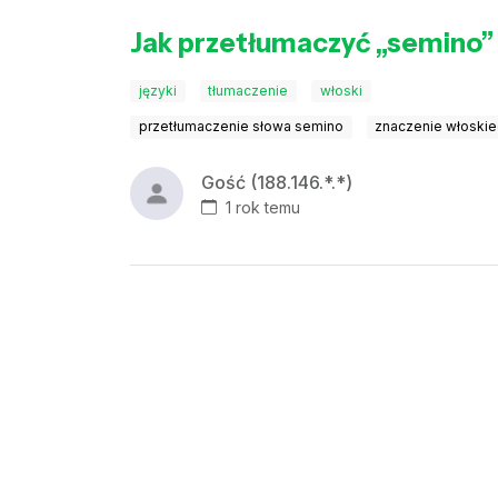
Jak przetłumaczyć „semino” 
języki
tłumaczenie
włoski
przetłumaczenie słowa semino
znaczenie włoski
Gość (188.146.*.*)
1 rok temu