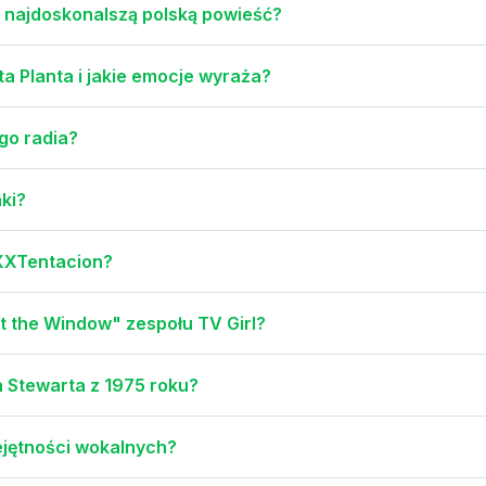
 najdoskonalszą polską powieść?
a Planta i jakie emocje wyraża?
go radia?
nki?
XXTentacion?
 the Window" zespołu TV Girl?
 Stewarta z 1975 roku?
ejętności wokalnych?