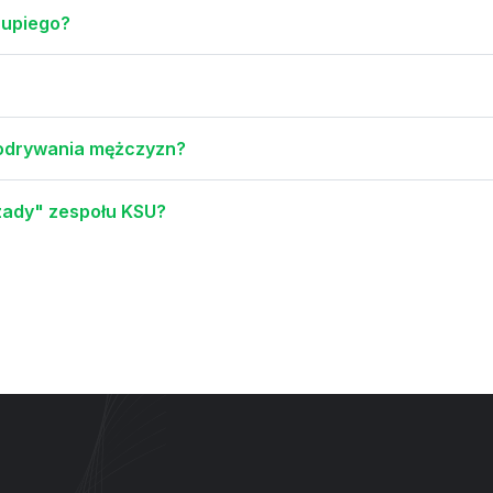
rupiego?
podrywania mężczyzn?
zady" zespołu KSU?