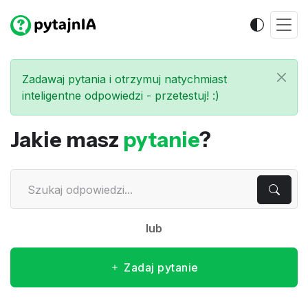
Zadawaj pytania i otrzymuj natychmiast
inteligentne odpowiedzi - przetestuj! :)
Jakie masz
pytanie
?
lub
Zadaj pytanie