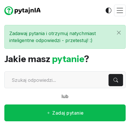
Zadawaj pytania i otrzymuj natychmiast
inteligentne odpowiedzi - przetestuj! :)
Jakie masz
pytanie
?
lub
Zadaj pytanie