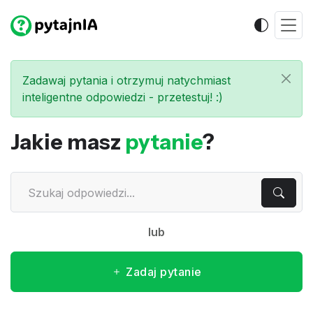
Zadawaj pytania i otrzymuj natychmiast
inteligentne odpowiedzi - przetestuj! :)
Jakie masz
pytanie
?
lub
Zadaj pytanie