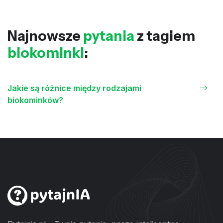
Najnowsze
pytania
z tagiem
biokominki
:
Jakie są różnice między rodzajami
biokominków?