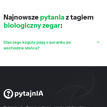
Najnowsze
pytania
z tagiem
biologiczny zegar
:
Dlaczego koguty pieją o poranku po
wschodzie słońca?