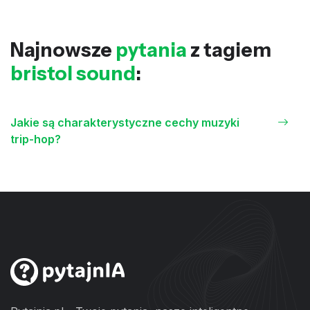
Najnowsze
pytania
z tagiem
bristol sound
:
Jakie są charakterystyczne cechy muzyki
trip-hop?