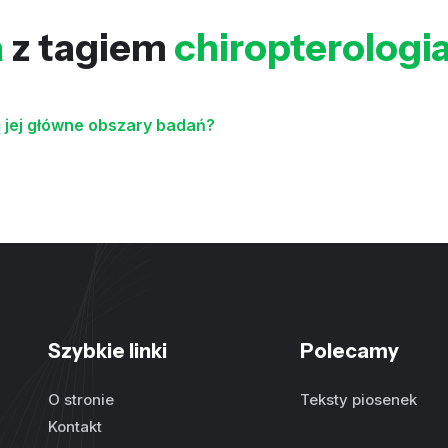
a
z tagiem
chiropterologi
są jej główne obszary badań?
Szybkie linki
Polecamy
O stronie
Teksty piosenek
Kontakt