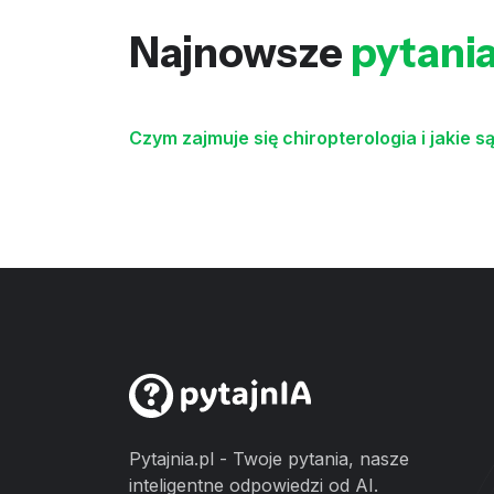
Najnowsze
pytani
Czym zajmuje się chiropterologia i jakie 
Pytajnia.pl - Twoje pytania, nasze
inteligentne odpowiedzi od AI.