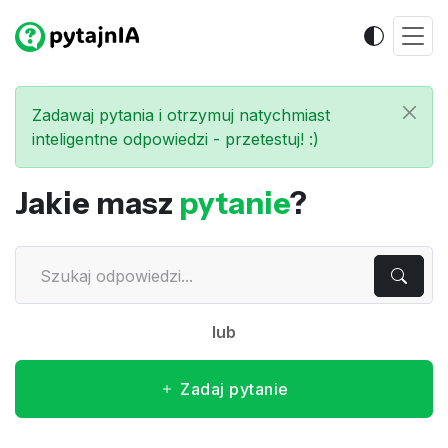
Zadawaj pytania i otrzymuj natychmiast
inteligentne odpowiedzi - przetestuj! :)
Jakie masz
pytanie
?
lub
Zadaj pytanie