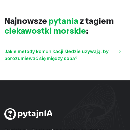
Najnowsze
pytania
z tagiem
ciekawostki morskie
:
Jakie metody komunikacji śledzie używają, by
porozumiewać się między sobą?