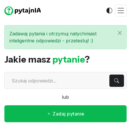
Zadawaj pytania i otrzymuj natychmiast
inteligentne odpowiedzi - przetestuj! :)
Jakie masz
pytanie
?
lub
Zadaj pytanie