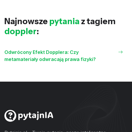
Najnowsze
pytania
z tagiem
doppler
:
Odwrócony Efekt Dopplera: Czy
metamateriały odwracają prawa fizyki?