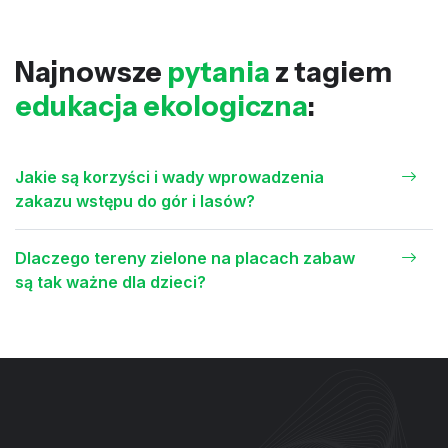
Najnowsze
pytania
z tagiem
edukacja ekologiczna
:
Jakie są korzyści i wady wprowadzenia
zakazu wstępu do gór i lasów?
Dlaczego tereny zielone na placach zabaw
są tak ważne dla dzieci?