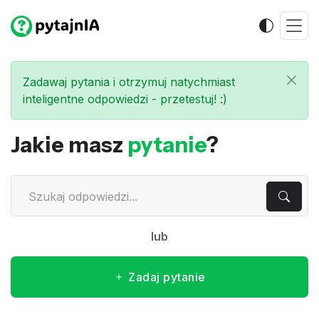
Zadawaj pytania i otrzymuj natychmiast
inteligentne odpowiedzi - przetestuj! :)
Jakie masz
pytanie
?
lub
Zadaj pytanie