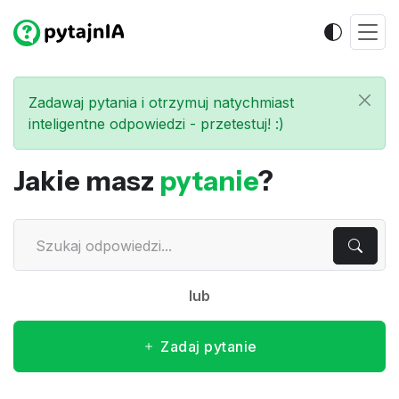
Zadawaj pytania i otrzymuj natychmiast
inteligentne odpowiedzi - przetestuj! :)
Jakie masz
pytanie
?
lub
Zadaj pytanie