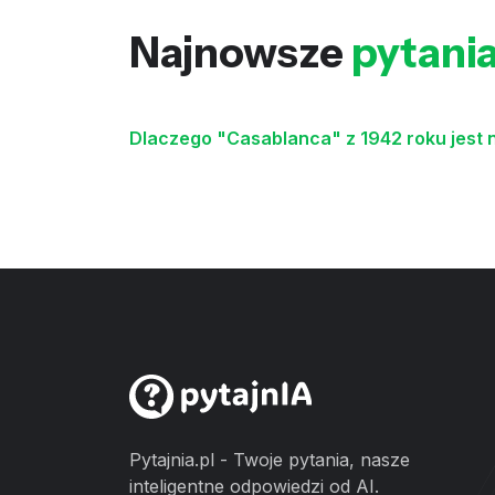
Najnowsze
pytani
Dlaczego "Casablanca" z 1942 roku jest 
Pytajnia.pl - Twoje pytania, nasze
inteligentne odpowiedzi od AI.