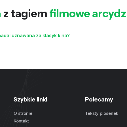
a
z tagiem
filmowe arcydz
nadal uznawana za klasyk kina?
Szybkie linki
Polecamy
O stronie
Teksty piosenek
Kontakt