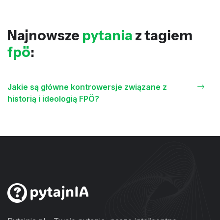
Najnowsze
pytania
z tagiem
fpö
:
Jakie są główne kontrowersje związane z
historią i ideologią FPÖ?